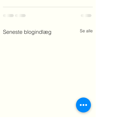
Se alle
Seneste blogindlæg
Jonstrup Jazz Festival
Kunstudstilling hos