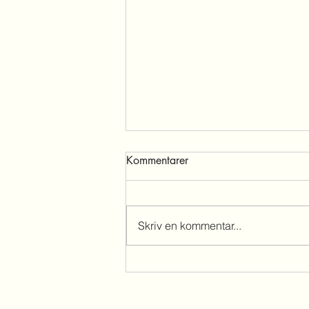
Fællesudstilling i Brøndsalen
Kommentarer
Der inviteres til Fernisering søn
07. sep 2025 kl 14-18 i Det Kgl
Haveselskabets Have,
Skriv en kommentar...
Frederiksberg Runddel 1, 2000
Frederiksberg...