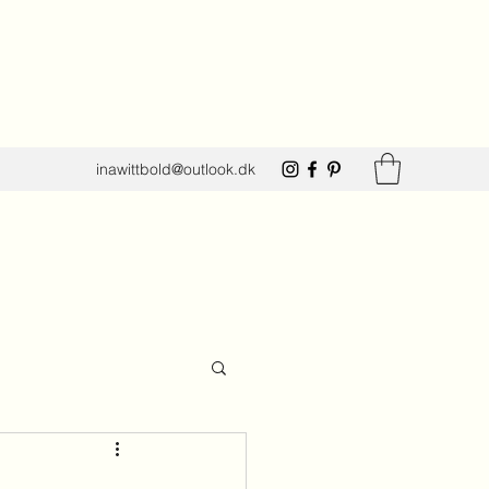
inawittbold@outlook.dk