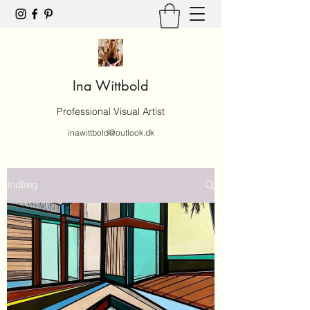
Ina Wittbold
Professional Visual Artist
inawittbold@outlook.dk
Indlæg