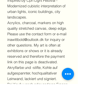
Inspired by Cph Light Festival -
Modernized cubistic interpretation of
urban lights, iconic buildings, city
landscapes.
Acrylics, charcoal, markers on high
quality stretched canvas, deep edge.
Please use the contact form or e-mail
inawittbold@outlook.dk for inquiry or
other questions. My art is often at
exhibtions or shows or it is already
reserved and therefore the payment
link on this page is deactivated.
Akrylfarbe und -stifte, Kohle auf
aufgespannter, hochqualitativer
Leinwand, lackiert und signiert.
Bei Kaufwunsch oder anderen Fragen
bitte das Kontaktformular benutzen
oder eine E-Mail an
inawittbold@outlook.dk schicken. Oft
sind die Malereien auf einer